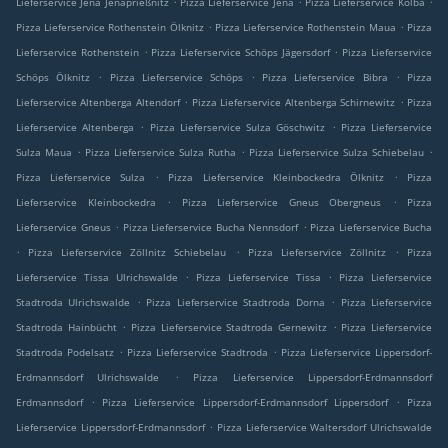
Lieferservice Jena Jenaprießnitz
Pizza Lieferservice Jena
Pizza Lieferservice Kolba
.
.
Pizza Lieferservice Rothenstein Ölknitz
Pizza Lieferservice Rothenstein Maua
Pizza
.
.
Lieferservice Rothenstein
Pizza Lieferservice Schöps Jägersdorf
Pizza Lieferservice
.
.
.
Schöps Ölknitz
Pizza Lieferservice Schöps
Pizza Lieferservice Bibra
Pizza
.
.
Lieferservice Altenberga Altendorf
Pizza Lieferservice Altenberga Schirnewitz
Pizza
.
.
Lieferservice Altenberga
Pizza Lieferservice Sulza Göschwitz
Pizza Lieferservice
.
.
.
Sulza Maua
Pizza Lieferservice Sulza Rutha
Pizza Lieferservice Sulza Schiebelau
.
.
Pizza Lieferservice Sulza
Pizza Lieferservice Kleinbockedra Ölknitz
Pizza
.
.
Lieferservice Kleinbockedra
Pizza Lieferservice Gneus Obergneus
Pizza
.
.
Lieferservice Gneus
Pizza Lieferservice Bucha Nennsdorf
Pizza Lieferservice Bucha
.
.
.
Pizza Lieferservice Zöllnitz Schiebelau
Pizza Lieferservice Zöllnitz
Pizza
.
.
Lieferservice Tissa Ulrichswalde
Pizza Lieferservice Tissa
Pizza Lieferservice
.
.
Stadtroda Ulrichswalde
Pizza Lieferservice Stadtroda Dorna
Pizza Lieferservice
.
.
Stadtroda Hainbücht
Pizza Lieferservice Stadtroda Gernewitz
Pizza Lieferservice
.
.
Stadtroda Podelsatz
Pizza Lieferservice Stadtroda
Pizza Lieferservice Lippersdorf-
.
Erdmannsdorf Ulrichswalde
Pizza Lieferservice Lippersdorf-Erdmannsdorf
.
.
Erdmannsdorf
Pizza Lieferservice Lippersdorf-Erdmannsdorf Lippersdorf
Pizza
.
Lieferservice Lippersdorf-Erdmannsdorf
Pizza Lieferservice Waltersdorf Ulrichswalde