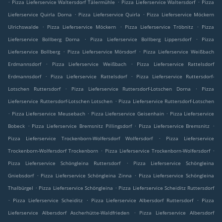
.
.
.
Pizza Lieferservice Waltersdorf Tälermühle
Pizza Lieferservice Waltersdorf
Pizza
.
.
Lieferservice Quirla Dorna
Pizza Lieferservice Quirla
Pizza Lieferservice Möckern
.
.
.
Ulrichswalde
Pizza Lieferservice Möckern
Pizza Lieferservice Tröbnitz
Pizza
.
.
Lieferservice Bollberg Dorna
Pizza Lieferservice Bollberg Lippersdorf
Pizza
.
.
Lieferservice Bollberg
Pizza Lieferservice Mörsdorf
Pizza Lieferservice Weißbach
.
.
Erdmannsdorf
Pizza Lieferservice Weißbach
Pizza Lieferservice Rattelsdorf
.
.
Erdmannsdorf
Pizza Lieferservice Rattelsdorf
Pizza Lieferservice Ruttersdorf-
.
.
Lotschen Ruttersdorf
Pizza Lieferservice Ruttersdorf-Lotschen Dorna
Pizza
.
Lieferservice Ruttersdorf-Lotschen Lotschen
Pizza Lieferservice Ruttersdorf-Lotschen
.
.
.
Pizza Lieferservice Meusebach
Pizza Lieferservice Geisenhain
Pizza Lieferservice
.
.
.
Bobeck
Pizza Lieferservice Bremsnitz Pillingsdorf
Pizza Lieferservice Bremsnitz
.
Pizza Lieferservice Trockenborn-Wolfersdorf Wolfersdorf
Pizza Lieferservice
.
.
Trockenborn-Wolfersdorf Trockenborn
Pizza Lieferservice Trockenborn-Wolfersdorf
.
Pizza Lieferservice Schöngleina Ruttersdorf
Pizza Lieferservice Schöngleina
.
.
Gniebsdorf
Pizza Lieferservice Schöngleina Zinna
Pizza Lieferservice Schöngleina
.
.
Thalbürgel
Pizza Lieferservice Schöngleina
Pizza Lieferservice Scheiditz Ruttersdorf
.
.
.
Pizza Lieferservice Scheiditz
Pizza Lieferservice Albersdorf Ruttersdorf
Pizza
.
Lieferservice Albersdorf Ascherhütte-Waldfrieden
Pizza Lieferservice Albersdorf