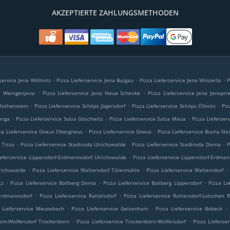
AKZEPTIERTE ZAHLUNGSMETHODEN
.
.
.
service Jena Wöllnitz
Pizza Lieferservice Jena Burgau
Pizza Lieferservice Jena Winzerla
P
.
.
na Wenigenjena
Pizza Lieferservice Jena Neue Schenke
Pizza Lieferservice Jena Jenapri
.
.
.
 Rothenstein
Pizza Lieferservice Schöps Jägersdorf
Pizza Lieferservice Schöps Ölknitz
Piz
.
.
.
erga
Pizza Lieferservice Sulza Göschwitz
Pizza Lieferservice Sulza Maua
Pizza Lieferser
.
.
za Lieferservice Gneus Obergneus
Pizza Lieferservice Gneus
Pizza Lieferservice Bucha Ne
.
.
.
 Tissa
Pizza Lieferservice Stadtroda Ulrichswalde
Pizza Lieferservice Stadtroda Dorna
P
.
ieferservice Lippersdorf-Erdmannsdorf Ulrichswalde
Pizza Lieferservice Lippersdorf-Erdma
.
.
.
lrichswalde
Pizza Lieferservice Waltersdorf Tälermühle
Pizza Lieferservice Waltersdorf
.
.
.
tz
Pizza Lieferservice Bollberg Dorna
Pizza Lieferservice Bollberg Lippersdorf
Pizza Li
.
.
 Erdmannsdorf
Pizza Lieferservice Rattelsdorf
Pizza Lieferservice Ruttersdorf-Lotschen R
.
.
.
a Lieferservice Meusebach
Pizza Lieferservice Geisenhain
Pizza Lieferservice Bobeck
.
.
orn-Wolfersdorf Trockenborn
Pizza Lieferservice Trockenborn-Wolfersdorf
Pizza Lieferse