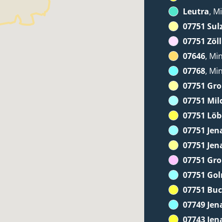
Leutra
, M
07751 Sul
07751 Zöll
07646
, Mi
07768
, Mi
07751 Gr
07751 Mil
07751 Löb
07751 Jen
07751 Jen
07751 Gr
07751 Go
07751 Bu
07749 Jen
07743 Jen