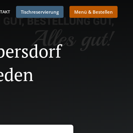
TAKT
Tischreservierung
Menü & Bestellen
bersdorf
eden