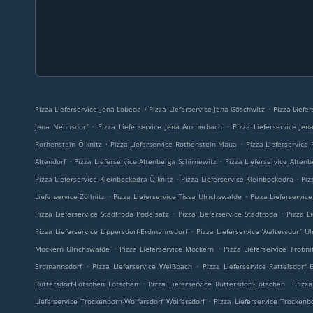
.
.
Pizza Lieferservice Jena Lobeda
Pizza Lieferservice Jena Göschwitz
Pizza Liefer
.
.
Jena Nennsdorf
Pizza Lieferservice Jena Ammerbach
Pizza Lieferservice Je
.
.
Rothenstein Ölknitz
Pizza Lieferservice Rothenstein Maua
Pizza Lieferservice
.
.
Altendorf
Pizza Lieferservice Altenberga Schirnewitz
Pizza Lieferservice Altenb
.
.
Pizza Lieferservice Kleinbockedra Ölknitz
Pizza Lieferservice Kleinbockedra
Piz
.
.
Lieferservice Zöllnitz
Pizza Lieferservice Tissa Ulrichswalde
Pizza Lieferservice
.
.
Pizza Lieferservice Stadtroda Podelsatz
Pizza Lieferservice Stadtroda
Pizza L
.
Pizza Lieferservice Lippersdorf-Erdmannsdorf
Pizza Lieferservice Waltersdorf U
.
.
Möckern Ulrichswalde
Pizza Lieferservice Möckern
Pizza Lieferservice Tröbni
.
.
Erdmannsdorf
Pizza Lieferservice Weißbach
Pizza Lieferservice Rattelsdorf
.
.
Ruttersdorf-Lotschen Lotschen
Pizza Lieferservice Ruttersdorf-Lotschen
Pizz
.
Lieferservice Trockenborn-Wolfersdorf Wolfersdorf
Pizza Lieferservice Trockenb