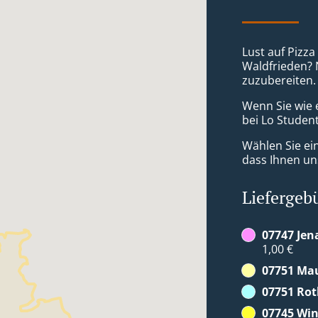
Lust auf Pizza
Waldfrieden? N
zuzubereiten.
Wenn Sie wie 
bei Lo Student
Wählen Sie ei
dass Ihnen uns
Liefergeb
07747 Jen
1,00 €
07751 Ma
07751 Rot
07745 Win