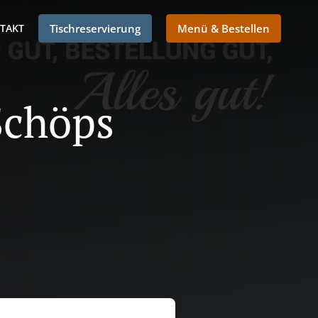
TAKT
Tischreservierung
Menü & Bestellen
 Schöps