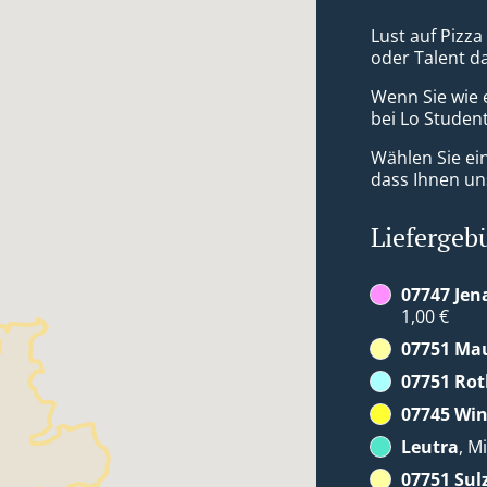
Lust auf Pizza
oder Talent d
Wenn Sie wie 
bei Lo Student
Wählen Sie ei
dass Ihnen uns
Liefergeb
07747 Jen
1,00 €
07751 Ma
07751 Rot
07745 Win
Leutra
, M
07751 Sul