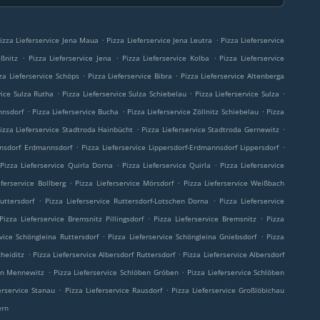
.
.
izza Lieferservice Jena Maua
Pizza Lieferservice Jena Leutra
Pizza Lieferservice
.
.
.
eßnitz
Pizza Lieferservice Jena
Pizza Lieferservice Kolba
Pizza Lieferservice
.
.
za Lieferservice Schöps
Pizza Lieferservice Bibra
Pizza Lieferservice Altenberga
.
.
.
vice Sulza Rutha
Pizza Lieferservice Sulza Schiebelau
Pizza Lieferservice Sulza
.
.
.
nnsdorf
Pizza Lieferservice Bucha
Pizza Lieferservice Zöllnitz Schiebelau
Pizza
.
.
izza Lieferservice Stadtroda Hainbücht
Pizza Lieferservice Stadtroda Gernewitz
.
.
nnsdorf Erdmannsdorf
Pizza Lieferservice Lippersdorf-Erdmannsdorf Lippersdorf
.
.
Pizza Lieferservice Quirla Dorna
Pizza Lieferservice Quirla
Pizza Lieferservice
.
.
eferservice Bollberg
Pizza Lieferservice Mörsdorf
Pizza Lieferservice Weißbach
.
.
uttersdorf
Pizza Lieferservice Ruttersdorf-Lotschen Dorna
Pizza Lieferservice
.
.
Pizza Lieferservice Bremsnitz Pillingsdorf
Pizza Lieferservice Bremsnitz
Pizza
.
.
rvice Schöngleina Ruttersdorf
Pizza Lieferservice Schöngleina Gniebsdorf
Pizza
.
.
cheiditz
Pizza Lieferservice Albersdorf Ruttersdorf
Pizza Lieferservice Albersdorf
.
.
ben Mennewitz
Pizza Lieferservice Schlöben Gröben
Pizza Lieferservice Schlöben
.
.
erservice Stanau
Pizza Lieferservice Rausdorf
Pizza Lieferservice Großlöbichau
ern