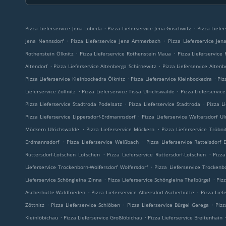
.
.
Pizza Lieferservice Jena Lobeda
Pizza Lieferservice Jena Göschwitz
Pizza Liefer
.
.
Jena Nennsdorf
Pizza Lieferservice Jena Ammerbach
Pizza Lieferservice Je
.
.
Rothenstein Ölknitz
Pizza Lieferservice Rothenstein Maua
Pizza Lieferservice
.
.
Altendorf
Pizza Lieferservice Altenberga Schirnewitz
Pizza Lieferservice Altenb
.
.
Pizza Lieferservice Kleinbockedra Ölknitz
Pizza Lieferservice Kleinbockedra
Piz
.
.
Lieferservice Zöllnitz
Pizza Lieferservice Tissa Ulrichswalde
Pizza Lieferservice
.
.
Pizza Lieferservice Stadtroda Podelsatz
Pizza Lieferservice Stadtroda
Pizza L
.
Pizza Lieferservice Lippersdorf-Erdmannsdorf
Pizza Lieferservice Waltersdorf U
.
.
Möckern Ulrichswalde
Pizza Lieferservice Möckern
Pizza Lieferservice Tröbni
.
.
Erdmannsdorf
Pizza Lieferservice Weißbach
Pizza Lieferservice Rattelsdorf
.
.
Ruttersdorf-Lotschen Lotschen
Pizza Lieferservice Ruttersdorf-Lotschen
Pizz
.
Lieferservice Trockenborn-Wolfersdorf Wolfersdorf
Pizza Lieferservice Trockenb
.
.
Lieferservice Schöngleina Zinna
Pizza Lieferservice Schöngleina Thalbürgel
Piz
.
.
Ascherhütte-Waldfrieden
Pizza Lieferservice Albersdorf Ascherhütte
Pizza Lief
.
.
.
Zöttnitz
Pizza Lieferservice Schlöben
Pizza Lieferservice Bürgel Gerega
Pizz
.
.
Kleinlöbichau
Pizza Lieferservice Großlöbichau
Pizza Lieferservice Breitenhain