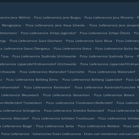
.
.
.
service Jena Wöllnitz
Pizza Lieferservice Jena Burgau
Pizza Lieferservice Jena Winzerla
P
.
.
na Wenigenjena
Pizza Lieferservice Jena Neue Schenke
Pizza Lieferservice Jena Jenapri
.
.
.
 Rothenstein
Pizza Lieferservice Schöps Jägersdorf
Pizza Lieferservice Schöps Ölknitz
Piz
.
.
.
erga
Pizza Lieferservice Sulza Göschwitz
Pizza Lieferservice Sulza Maua
Pizza Lieferser
.
.
za Lieferservice Gneus Obergneus
Pizza Lieferservice Gneus
Pizza Lieferservice Bucha Ne
.
.
.
 Tissa
Pizza Lieferservice Stadtroda Ulrichswalde
Pizza Lieferservice Stadtroda Dorna
P
.
ieferservice Lippersdorf-Erdmannsdorf Ulrichswalde
Pizza Lieferservice Lippersdorf-Erdma
.
.
.
lrichswalde
Pizza Lieferservice Waltersdorf Tälermühle
Pizza Lieferservice Waltersdorf
.
.
.
tz
Pizza Lieferservice Bollberg Dorna
Pizza Lieferservice Bollberg Lippersdorf
Pizza Li
.
.
 Erdmannsdorf
Pizza Lieferservice Rattelsdorf
Pizza Lieferservice Ruttersdorf-Lotschen R
.
.
.
a Lieferservice Meusebach
Pizza Lieferservice Geisenhain
Pizza Lieferservice Bobeck
.
.
orn-Wolfersdorf Trockenborn
Pizza Lieferservice Trockenborn-Wolfersdorf
Pizza Lieferse
.
.
za Lieferservice Schöngleina
Pizza Lieferservice Scheiditz Ruttersdorf
Pizza Lieferservice S
.
.
erservice Albersdorf
Pizza Lieferservice Schlöben Trockhausen
Pizza Lieferservice Schlö
.
.
.
a Lieferservice Bürgel
Pizza Lieferservice Serba
Pizza Lieferservice Waldeck
Pizza Lief
.
.
.
Pasta Lieferservice
Italienisches Essen Lieferservice
Essen zum mitnehmen und zum Lief