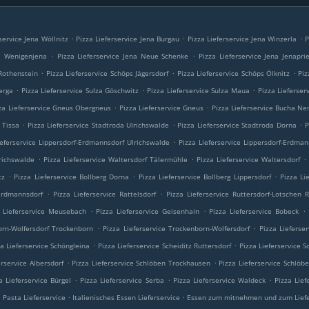
.
.
.
service Jena Wöllnitz
Pizza Lieferservice Jena Burgau
Pizza Lieferservice Jena Winzerla
P
.
.
na Wenigenjena
Pizza Lieferservice Jena Neue Schenke
Pizza Lieferservice Jena Jenapri
.
.
.
 Rothenstein
Pizza Lieferservice Schöps Jägersdorf
Pizza Lieferservice Schöps Ölknitz
Piz
.
.
.
erga
Pizza Lieferservice Sulza Göschwitz
Pizza Lieferservice Sulza Maua
Pizza Lieferser
.
.
za Lieferservice Gneus Obergneus
Pizza Lieferservice Gneus
Pizza Lieferservice Bucha Ne
.
.
.
 Tissa
Pizza Lieferservice Stadtroda Ulrichswalde
Pizza Lieferservice Stadtroda Dorna
P
.
ieferservice Lippersdorf-Erdmannsdorf Ulrichswalde
Pizza Lieferservice Lippersdorf-Erdma
.
.
.
lrichswalde
Pizza Lieferservice Waltersdorf Tälermühle
Pizza Lieferservice Waltersdorf
.
.
.
tz
Pizza Lieferservice Bollberg Dorna
Pizza Lieferservice Bollberg Lippersdorf
Pizza Li
.
.
 Erdmannsdorf
Pizza Lieferservice Rattelsdorf
Pizza Lieferservice Ruttersdorf-Lotschen R
.
.
.
a Lieferservice Meusebach
Pizza Lieferservice Geisenhain
Pizza Lieferservice Bobeck
.
.
orn-Wolfersdorf Trockenborn
Pizza Lieferservice Trockenborn-Wolfersdorf
Pizza Lieferse
.
.
za Lieferservice Schöngleina
Pizza Lieferservice Scheiditz Ruttersdorf
Pizza Lieferservice S
.
.
erservice Albersdorf
Pizza Lieferservice Schlöben Trockhausen
Pizza Lieferservice Schlö
.
.
.
a Lieferservice Bürgel
Pizza Lieferservice Serba
Pizza Lieferservice Waldeck
Pizza Lief
.
.
.
Pasta Lieferservice
Italienisches Essen Lieferservice
Essen zum mitnehmen und zum Lief