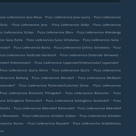
.
.
izza Lieferservice Jena Maua
Pizza Lieferservice Jena Leutra
Pizza Lieferservice
.
.
.
eßnitz
Pizza Lieferservice Jena
Pizza Lieferservice Kolba
Pizza Lieferservice
.
.
za Lieferservice Schöps
Pizza Lieferservice Bibra
Pizza Lieferservice Altenberga
.
.
.
vice Sulza Rutha
Pizza Lieferservice Sulza Schiebelau
Pizza Lieferservice Sulza
.
.
.
nnsdorf
Pizza Lieferservice Bucha
Pizza Lieferservice Zöllnitz Schiebelau
Pizza
.
.
izza Lieferservice Stadtroda Hainbücht
Pizza Lieferservice Stadtroda Gernewitz
.
.
nnsdorf Erdmannsdorf
Pizza Lieferservice Lippersdorf-Erdmannsdorf Lippersdorf
.
.
Pizza Lieferservice Quirla Dorna
Pizza Lieferservice Quirla
Pizza Lieferservice
.
.
eferservice Bollberg
Pizza Lieferservice Mörsdorf
Pizza Lieferservice Weißbach
.
.
uttersdorf
Pizza Lieferservice Ruttersdorf-Lotschen Dorna
Pizza Lieferservice
.
.
Pizza Lieferservice Bremsnitz Pillingsdorf
Pizza Lieferservice Bremsnitz
Pizza
.
.
rvice Schöngleina Ruttersdorf
Pizza Lieferservice Schöngleina Gniebsdorf
Pizza
.
.
cheiditz
Pizza Lieferservice Albersdorf Ruttersdorf
Pizza Lieferservice Albersdorf
.
.
ben Mennewitz
Pizza Lieferservice Schlöben Gröben
Pizza Lieferservice Schlöben
.
.
erservice Stanau
Pizza Lieferservice Rausdorf
Pizza Lieferservice Großlöbichau
ern