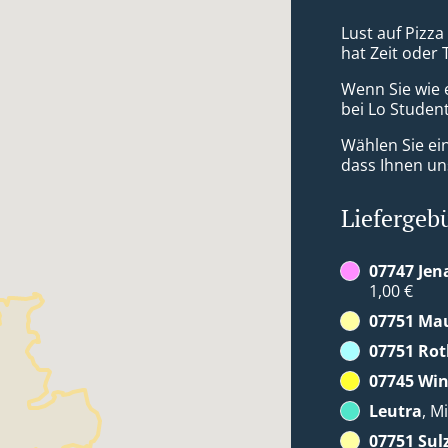
Lust auf Pizza
hat Zeit oder 
Wenn Sie wie 
bei Lo Student
Wählen Sie ei
dass Ihnen uns
Liefergeb
07747 Jen
1,00 €
07751 Ma
07751 Rot
07745 Win
Leutra
, M
07751 Sul