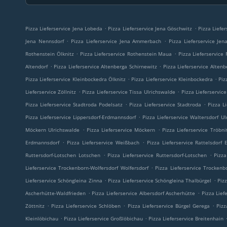
.
.
Pizza Lieferservice Jena Lobeda
Pizza Lieferservice Jena Göschwitz
Pizza Liefer
.
.
Jena Nennsdorf
Pizza Lieferservice Jena Ammerbach
Pizza Lieferservice Je
.
.
Rothenstein Ölknitz
Pizza Lieferservice Rothenstein Maua
Pizza Lieferservice
.
.
Altendorf
Pizza Lieferservice Altenberga Schirnewitz
Pizza Lieferservice Altenb
.
.
Pizza Lieferservice Kleinbockedra Ölknitz
Pizza Lieferservice Kleinbockedra
Piz
.
.
Lieferservice Zöllnitz
Pizza Lieferservice Tissa Ulrichswalde
Pizza Lieferservice
.
.
Pizza Lieferservice Stadtroda Podelsatz
Pizza Lieferservice Stadtroda
Pizza L
.
Pizza Lieferservice Lippersdorf-Erdmannsdorf
Pizza Lieferservice Waltersdorf U
.
.
Möckern Ulrichswalde
Pizza Lieferservice Möckern
Pizza Lieferservice Tröbni
.
.
Erdmannsdorf
Pizza Lieferservice Weißbach
Pizza Lieferservice Rattelsdorf
.
.
Ruttersdorf-Lotschen Lotschen
Pizza Lieferservice Ruttersdorf-Lotschen
Pizz
.
Lieferservice Trockenborn-Wolfersdorf Wolfersdorf
Pizza Lieferservice Trockenb
.
.
Lieferservice Schöngleina Zinna
Pizza Lieferservice Schöngleina Thalbürgel
Piz
.
.
Ascherhütte-Waldfrieden
Pizza Lieferservice Albersdorf Ascherhütte
Pizza Lief
.
.
.
Zöttnitz
Pizza Lieferservice Schlöben
Pizza Lieferservice Bürgel Gerega
Pizz
.
.
Kleinlöbichau
Pizza Lieferservice Großlöbichau
Pizza Lieferservice Breitenhain